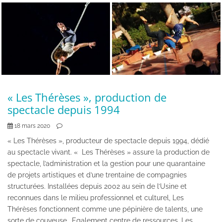
« Les Thérèses », production de
spectacle depuis 1994
18 mars 2020
« Les Thérèses », producteur de spectacle depuis 1994, dédié
au spectacle vivant. « Les Thérèses » assure la production de
spectacle, l’administration et la gestion pour une quarantaine
de projets artistiques et d’une trentaine de compagnies
structurées. Installées depuis 2002 au sein de l’Usine et
reconnues dans le milieu professionnel et culturel, Les
Thérèses fonctionnent comme une pépinière de talents, une
sorte de couveuse… Egalement centre de ressources, Les