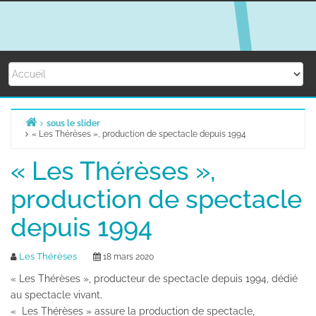
Skip
to
content
sous le slider
« Les Thérèses », production de spectacle depuis 1994
Home
« Les Thérèses »,
production de spectacle
depuis 1994
Les Thérèses
18 mars 2020
« Les Thérèses », producteur de spectacle depuis 1994, dédié
au spectacle vivant.
« Les Thérèses » assure la production de spectacle,