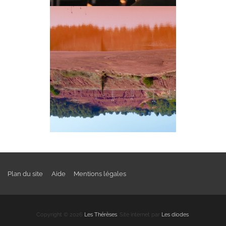
Plan du site
Aide
Mentions légales
Copyright © 2026
Les Thérèses
. Site internet par
Les diodes
.