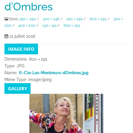
d’Ombres
250 × 250
300 × 146
250 × 250
600 × 291
300 ×
Sizes:
/
/
/
/
200
400 × 200
130 × 90
600 × 291
/
/
/
21 juillet 2016
IMAGE INFO
Dimensions:
600 × 291
Type:
JPG
Name:
©-Cie-Les-Montreurs-dOmbres.jpg
Mime Type:
image/jpeg
GALLERY