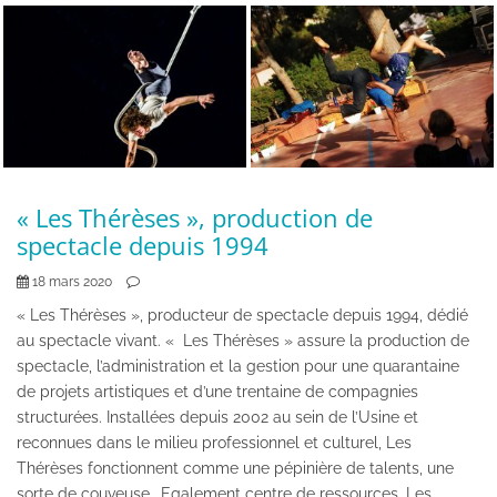
« Les Thérèses », production de
spectacle depuis 1994
18 mars 2020
« Les Thérèses », producteur de spectacle depuis 1994, dédié
au spectacle vivant. « Les Thérèses » assure la production de
spectacle, l’administration et la gestion pour une quarantaine
de projets artistiques et d’une trentaine de compagnies
structurées. Installées depuis 2002 au sein de l’Usine et
reconnues dans le milieu professionnel et culturel, Les
Thérèses fonctionnent comme une pépinière de talents, une
sorte de couveuse… Egalement centre de ressources, Les