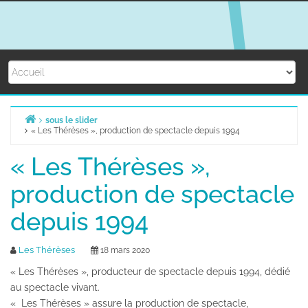
Skip
to
content
sous le slider
« Les Thérèses », production de spectacle depuis 1994
Home
« Les Thérèses »,
production de spectacle
depuis 1994
Les Thérèses
18 mars 2020
« Les Thérèses », producteur de spectacle depuis 1994, dédié
au spectacle vivant.
« Les Thérèses » assure la production de spectacle,