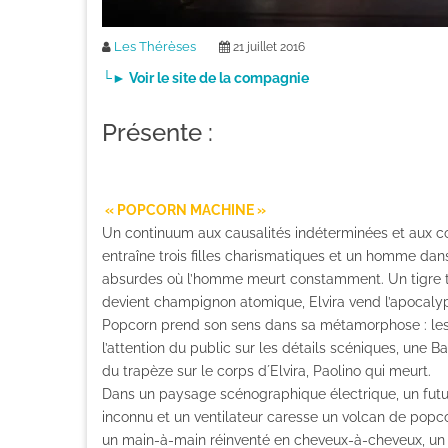
Les Thérèses
21 juillet 2016
└► Voir le site de la compagnie
Présente :
« POPCORN MACHINE »
Un continuum aux causalités indéterminées et aux
entraîne trois filles charismatiques et un homme dans
absurdes où l’homme meurt constamment. Un tigre to
devient champignon atomique, Elvira vend l’apocalyp
Popcorn prend son sens dans sa métamorphose : les p
l’attention du public sur les détails scéniques, une 
du trapèze sur le corps d´Elvira, Paolino qui meurt.
Dans un paysage scénographique électrique, un futu
inconnu et un ventilateur caresse un volcan de popc
un main-à-main réinventé en cheveux-à-cheveux, un