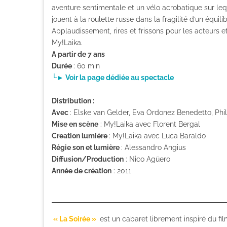
aventure sentimentale et un vélo acrobatique sur le
jouent à la roulette russe dans la fragilité d’un équilib
Applaudissement, rires et frissons pour les acteurs et
My!Laika.
A partir de 7 ans
Durée
: 60 min
└► Voir la page dédiée au spectacle
Distribution :
Avec
: Elske van Gelder, Eva Ordonez Benedetto, Phi
Mise en scène
: My!Laika avec Florent Bergal
Creation lumiére
: My!Laika avec Luca Baraldo
Régie son et lumière
: Alessandro Angius
Diffusion/Production
: Nico Agüero
Année de création
: 2011
« La Soirée »
est un cabaret librement inspiré du film