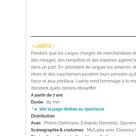
« LAERTE »
Pendant que les cargos chargés de marchandises et d
des mirages, des tempêtes et des baleines agitent l
dans un port. En attendant de larguer les amarres, e
rêves et des cauchemars picotent leurs pensées qu’i
force et jeux périlleux. Laerte rend hommage à la m
décident quels destins ébouriffer.
A partir de 7 ans
Durée
: 65 min
└► Voir la page dédiée au spectacle
Distribution
:
Avec
: Philine Dahlmann, Edoardo Demontis, Giacomo
Scénographie & costumes
: My!Laika avec Eleonora 