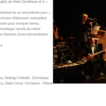
963) de Heinz Dunkhase et à «
’habitué•es se rencontrent pour «
ccession d’épreuves auxquelles
artie pour tromper l’ennui.
romantique, tantôt du métal
s histoires d’une extraordinaire
r.
u, Rodrigo Ciribelli , Dominique
, Delia Ceruti, Orchestre : Philine