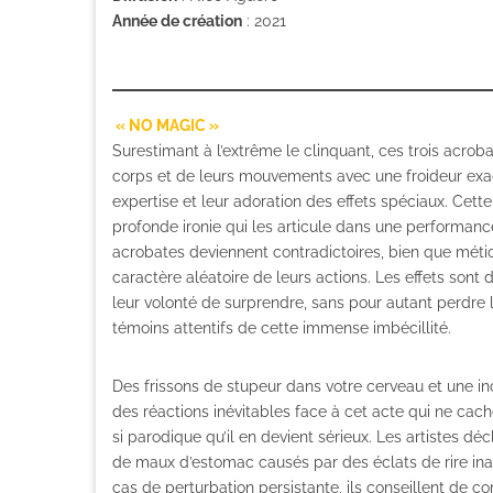
Année de création
: 2021
« NO MAGIC »
Surestimant à l’extrême le clinquant, ces trois acroba
corps et de leurs mouvements avec une froideur exagé
expertise et leur adoration des effets spéciaux. Cet
profonde ironie qui les articule dans une performanc
acrobates deviennent contradictoires, bien que mét
caractère aléatoire de leurs actions. Les effets sont 
leur volonté de surprendre, sans pour autant perdre l
témoins attentifs de cette immense imbécillité.
Des frissons de stupeur dans votre cerveau et une i
des réactions inévitables face à cet acte qui ne cach
si parodique qu’il en devient sérieux. Les artistes dé
de maux d’estomac causés par des éclats de rire inat
cas de perturbation persistante, ils conseillent de c