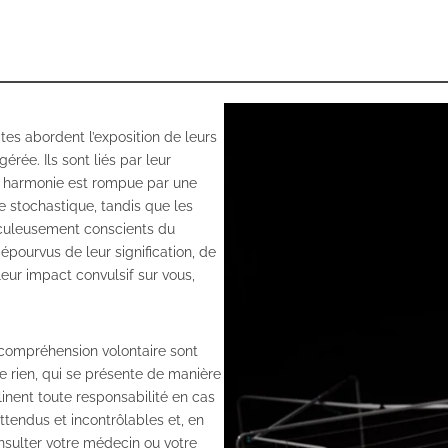
tes abordent l’exposition de leurs
rée. Ils sont liés par leur
te harmonie est rompue par une
e stochastique, tandis que les
iculeusement conscients du
dépourvus de leur signification, de
eur impact convulsif sur vous,
ncompréhension volontaire sont
e rien, qui se présente de manière
clinent toute responsabilité en cas
tendus et incontrôlables et, en
onsulter votre médecin ou votre