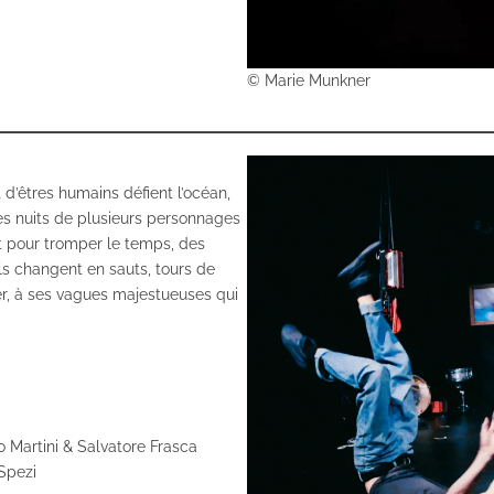
© Marie Munkner
’êtres humains défient l’océan,
es nuits de plusieurs personnages
t pour tromper le temps, des
ls changent en sauts, tours de
er, à ses vagues majestueuses qui
 Martini & Salvatore Frasca
Spezi