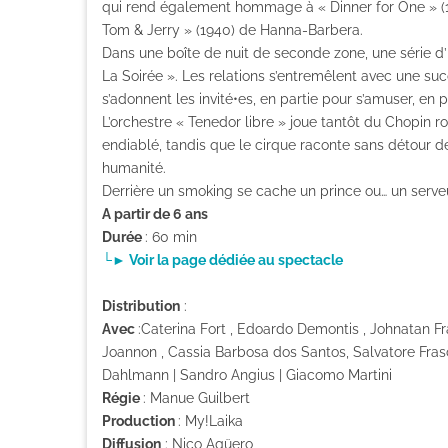
qui rend également hommage à « Dinner for One » (1
Tom & Jerry » (1940) de Hanna-Barbera.
Dans une boîte de nuit de seconde zone, une série d
La Soirée ». Les relations s’entremêlent avec une su
s’adonnent les invité•es, en partie pour s’amuser, en p
L’orchestre « Tenedor libre » joue tantôt du Chopin 
endiablé, tandis que le cirque raconte sans détour de
humanité.
Derrière un smoking se cache un prince ou… un serveu
A partir de 6 ans
Durée
: 60 min
└► Voir la page dédiée au spectacle
Distribution
:
Avec
:Caterina Fort , Edoardo Demontis , Johnatan Fra
Joannon , Cassia Barbosa dos Santos, Salvatore Frasca
Dahlmann | Sandro Angius | Giacomo Martini
Régie
: Manue Guilbert
Production
: My!Laika
Diffusion
: Nico Agüero